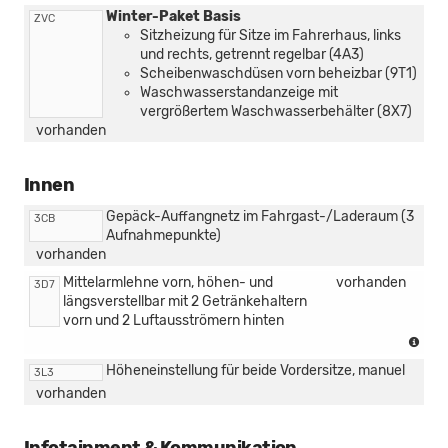
in
Winter-Paket Basis
ZVC
Ver
Sitzheizung für Sitze im Fahrerhaus, links
mit
und rechts, getrennt regelbar (4A3)
1.5
Scheibenwaschdüsen vorn beheizbar (9T1)
TSI
Waschwasserstandanzeige mit
PHE
vergrößertem Waschwasserbehälter (8X7)
vorhanden
Innen
Gepäck-Auffangnetz im Fahrgast-/Laderaum (3
3CB
Aufnahmepunkte)
vorhanden
Mittelarmlehne vorn, höhen- und
vorhanden
3D7
längsverstellbar mit 2 Getränkehaltern
vorn und 2 Luftausströmern hinten
(nur
in
Höheneinstellung für beide Vordersitze, manuel
3L3
Ver
vorhanden
mit
[U9
US