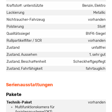
Kraftstoff: unterstützte
Benzin, Elektro
Lackierung
Metallic
Nichtraucher-Fahrzeug
vorhanden
Polsterung
Stoff
Qualitätssiegel
BVFK-Siegel
Rußpartikelfilter / SCR
vorhanden
Zustand
unfallfrei
Zustand, Aussehen
1, sehr gut
Zustand, Beschaffenheit
Scheckheftgepflegt
Zustand, Fahrfähigkeit
fahrtauglich
Serienausstattungen
Pakete
Technik-Paket
vorhanden
Multifunktionskamera für
Assistenzsysteme(QK1)