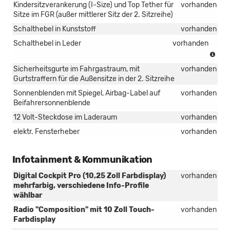
Kindersitzverankerung (I-Size) und Top Tether für
vorhanden
Sitze im FGR (außer mittlerer Sitz der 2. Sitzreihe)
Schalthebel in Kunststoff
vorhanden
Schalthebel in Leder
vorhanden
(in
Ver
Sicherheitsgurte im Fahrgastraum, mit
vorhanden
mit
Gurtstraffern für die Außensitze in der 2. Sitzreihe
Han
Sonnenblenden mit Spiegel, Airbag-Label auf
vorhanden
Beifahrersonnenblende
12 Volt-Steckdose im Laderaum
vorhanden
elektr. Fensterheber
vorhanden
Infotainment & Kommunikation
Digital Cockpit Pro (10,25 Zoll Farbdisplay)
vorhanden
mehrfarbig, verschiedene Info-Profile
wählbar
Radio "Composition" mit 10 Zoll Touch-
vorhanden
Farbdisplay