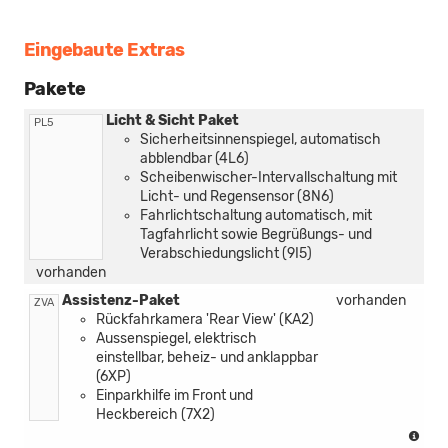
TDI
Mod
Eingebaute Extras
Pakete
Licht & Sicht Paket
PL5
Sicherheitsinnenspiegel, automatisch
abblendbar (4L6)
Scheibenwischer-Intervallschaltung mit
Licht- und Regensensor (8N6)
Fahrlichtschaltung automatisch, mit
Tagfahrlicht sowie Begrüßungs- und
Verabschiedungslicht (9I5)
vorhanden
Assistenz-Paket
vorhanden
ZVA
Rückfahrkamera 'Rear View' (KA2)
Aussenspiegel, elektrisch
einstellbar, beheiz- und anklappbar
(6XP)
Einparkhilfe im Front und
Heckbereich (7X2)
(nur