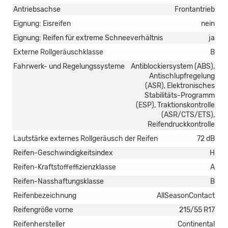
Antriebsachse
Frontantrieb
Eignung: Eisreifen
nein
Eignung: Reifen für extreme Schneeverhältnis
ja
Externe Rollgeräuschklasse
B
Fahrwerk- und Regelungssysteme
Antiblockiersystem (ABS),
Antischlupfregelung
(ASR), Elektronisches
Stabilitäts-Programm
(ESP), Traktionskontrolle
(ASR/CTS/ETS),
Reifendruckkontrolle
Lautstärke externes Rollgeräusch der Reifen
72 dB
Reifen-Geschwindigkeitsindex
H
Reifen-Kraftstoffeffizienzklasse
A
Reifen-Nasshaftungsklasse
B
Reifenbezeichnung
AllSeasonContact
Reifengröße vorne
215/55 R17
Reifenhersteller
Continental