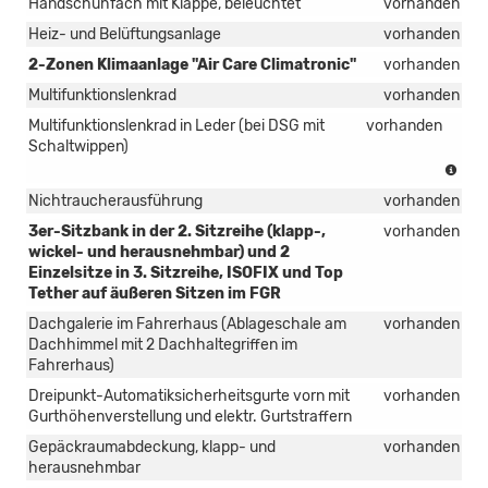
Handschuhfach mit Klappe, beleuchtet
vorhanden
Heiz- und Belüftungsanlage
vorhanden
2-Zonen Klimaanlage "Air Care Climatronic"
vorhanden
Multifunktionslenkrad
vorhanden
Multifunktionslenkrad in Leder (bei DSG mit
vorhanden
Schaltwippen)
(nur
in
Nichtraucherausführung
vorhanden
Ver
mit
3er-Sitzbank in der 2. Sitzreihe (klapp-,
vorhanden
DS
wickel- und herausnehmbar) und 2
Get
Einzelsitze in 3. Sitzreihe, ISOFIX und Top
Tether auf äußeren Sitzen im FGR
Dachgalerie im Fahrerhaus (Ablageschale am
vorhanden
Dachhimmel mit 2 Dachhaltegriffen im
Fahrerhaus)
Dreipunkt-Automatiksicherheitsgurte vorn mit
vorhanden
Gurthöhenverstellung und elektr. Gurtstraffern
Gepäckraumabdeckung, klapp- und
vorhanden
herausnehmbar