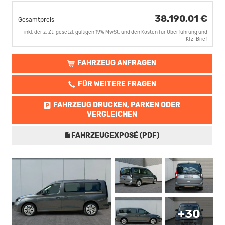
38.190,01 €
Gesamtpreis
inkl. der z. Zt. gesetzl. gültigen 19% MwSt. und den Kosten für Überführung und
Kfz-Brief
FAHRZEUG ANFRAGEN
FÜR WEITERE FRAGEN
FAHRZEUG DRUCKEN, PARKEN ODER
VERGLEICHEN
FAHRZEUGEXPOSÉ (PDF)
+30