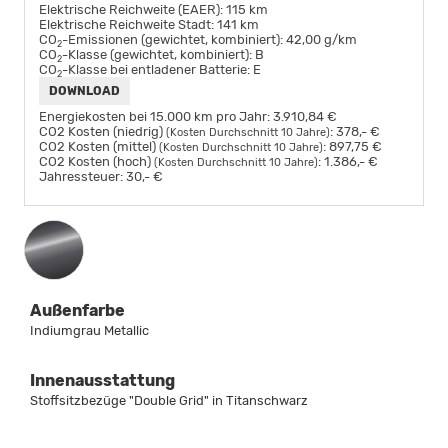
Elektrische Reichweite (EAER):
115 km
Elektrische Reichweite Stadt:
141 km
CO
-Emissionen (gewichtet, kombiniert):
42,00 g/km
2
CO
-Klasse (gewichtet, kombiniert):
B
2
CO
-Klasse bei entladener Batterie:
E
2
DOWNLOAD
Energiekosten bei 15.000 km pro Jahr:
3.910,84 €
CO2 Kosten (niedrig)
:
378,- €
(Kosten Durchschnitt 10 Jahre)
CO2 Kosten (mittel)
:
897,75 €
(Kosten Durchschnitt 10 Jahre)
CO2 Kosten (hoch)
:
1.386,- €
(Kosten Durchschnitt 10 Jahre)
Jahressteuer:
30,- €
Außenfarbe
Indiumgrau Metallic
Innenausstattung
Stoffsitzbezüge "Double Grid" in Titanschwarz