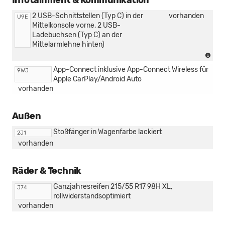
Infotainment & Kommunikation
Ans
2 USB-Schnittstellen (Typ C) in der
vorhanden
U9E
Mittelkonsole vorne, 2 USB-
Ladebuchsen (Typ C) an der
Mittelarmlehne hinten)
(nur
in
App-Connect inklusive App-Connect Wireless für
9WJ
Ver
Apple CarPlay/Android Auto
mit
vorhanden
[3D
Mit
Außen
Stoßfänger in Wagenfarbe lackiert
2J1
vorhanden
Räder & Technik
Ganzjahresreifen 215/55 R17 98H XL,
J74
rollwiderstandsoptimiert
vorhanden