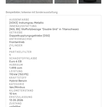
Beispielbilder, teilweise mit Sonderausstattung
AUSSENFARBE
X3X3
Indiumgrau Metallic
INNENAUSSTATTUNG
N0L BS
Stoffsitzbezüge "Double Grid" in Titanschwarz
GETRIEBE
Doppelkupplungsgetriebe (DSG)
ANTRIEBSACHSE
Frontantrieb
ZYLINDER
4
PARTIKELFILTER
1
SCHADSTOFFKLASSE
Euro 6 EB
HUBRAUM
1.498 ccm
LEISTUNG
110 kW (150 PS)
KRAFTSTOFF
Hybrid Benzin
KATEGORIE
Van/Minibus
KILOMETERSTAND
10 km
ERSTZULASSUNG
13.05.2026
ZUSTAND
unfallfrei