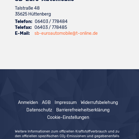
Talstraße 48
35625
Hüttenberg
Telefon:
06403 / 778484
Telefax:
06403 / 778485
E-Mail:
sb-euroautomobile@t-online.de
Anmelden
AGB
Impressum
Widerrufsbelehung
Datenschutz
Barrierefreieheitserklärung
Cookie-Einstellungen
Weitere Informationen zum offiziellen Kraftstoffverbrauch und zu
den offiziellen spezifischen CO
-Emissionen und gegebenenfalls
2