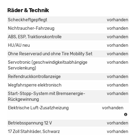
Räder & Technik
Scheckheftgepflegt
vorhanden
Nichtraucher-Fahrzeug
vorhanden
ABS, ESP, Traktionskontrolle
vorhanden
HU/AU neu
vorhanden
Ohne Reserverad und ohne Tire Mobility Set
vorhanden
Servotronic (geschwindigkeitsabhängige
vorhanden
Servolenkung)
Reifendruckkontrollanzeige
vorhanden
Wegfahrsperre elektronisch
vorhanden
Start-Stopp-System mit Bremsenergie-
vorhanden
Rückgewinnung
Elektrische Luft-Zusatzheizung
vorhanden
(nur
in
Betriebsspannung 12 V
vorhanden
Ver
mit
17 Zoll Stahlräder, Schwarz
vorhanden