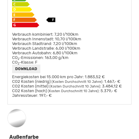
Verbrauch kombiniert:
7,20 l/100km
Verbrauch Innenstadt:
10,70 l/100km
Verbrauch Stadtrand:
7,20 l/100km
Verbrauch Landstraße:
6,00 l/100km
Verbrauch Autobahn:
6,80 l/100km
CO
-Emissionen:
163,00 g/km
2
CO
-Klasse:
F
2
DOWNLOAD
Energiekosten bei 15.000 km pro Jahr:
1.883,52 €
CO2 Kosten (niedrig)
:
1.467,- €
(Kosten Durchschnitt 10 Jahre)
CO2 Kosten (mittel)
:
3.484,12 €
(Kosten Durchschnitt 10 Jahre)
CO2 Kosten (hoch)
:
5.379,- €
(Kosten Durchschnitt 10 Jahre)
Jahressteuer:
197,- €
Außenfarbe