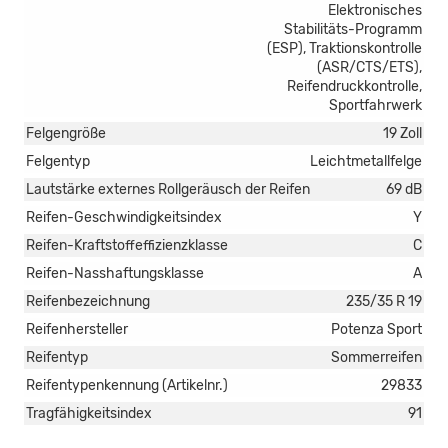
Elektronisches
Stabilitäts-Programm
(ESP), Traktionskontrolle
(ASR/CTS/ETS),
Reifendruckkontrolle,
Sportfahrwerk
Felgengröße
19 Zoll
Felgentyp
Leichtmetallfelge
Lautstärke externes Rollgeräusch der Reifen
69 dB
Reifen-Geschwindigkeitsindex
Y
Reifen-Kraftstoffeffizienzklasse
C
Reifen-Nasshaftungsklasse
A
Reifenbezeichnung
235/35 R 19
Reifenhersteller
Potenza Sport
Reifentyp
Sommerreifen
Reifentypenkennung (Artikelnr.)
29833
Tragfähigkeitsindex
91