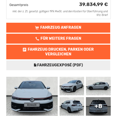
39.834,99 €
Gesamtpreis
inkl. der z. Zt. gesetzl. gültigen 19% MwSt. und den Kosten für Überführung und
Kfz-Brief
FAHRZEUG ANFRAGEN
FÜR WEITERE FRAGEN
FAHRZEUG DRUCKEN, PARKEN ODER
VERGLEICHEN
FAHRZEUGEXPOSÉ (PDF)
+8