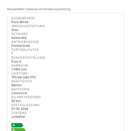
Beispielbilder, teilweise mit Sonderausstattung
AUSSENFARBE
Pure-White
INNENAUSSTATTUNG
Grau
GETRIEBE
Automatik
ANTRIEBSACHSE
Frontantrieb
PARTIKELFILTER
1
SCHADSTOFFKLASSE
Euro 6
HUBRAUM
1.984 ccm
LEISTUNG
195 kW (265 PS)
KRAFTSTOFF
Benzin
KATEGORIE
Limousine
KILOMETERSTAND
20 km
ERSTZULASSUNG
01.05.2026
ZUSTAND
unfallfrei