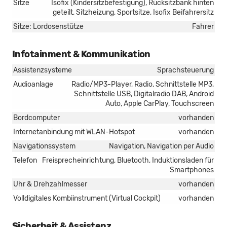
Sitze
Isofix (Kindersitzbefestigung), Rücksitzbank hinten
geteilt, Sitzheizung, Sportsitze, Isofix Beifahrersitz
Sitze: Lordosenstütze
Fahrer
Infotainment & Kommunikation
Assistenzsysteme
Sprachsteuerung
Audioanlage
Radio/MP3-Player, Radio, Schnittstelle MP3,
Schnittstelle USB, Digitalradio DAB, Android
Auto, Apple CarPlay, Touchscreen
Bordcomputer
vorhanden
Internetanbindung mit WLAN-Hotspot
vorhanden
Navigationssystem
Navigation, Navigation per Audio
Telefon
Freisprecheinrichtung, Bluetooth, Induktionsladen für
Smartphones
Uhr & Drehzahlmesser
vorhanden
Volldigitales Kombiinstrument (Virtual Cockpit)
vorhanden
Sicherheit & Assistenz