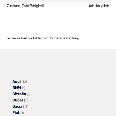
Zustand, Fahrfähigkeit
fahrtauglich
Teilweise Beispielbilder mit Sonderausstattung.
Audi
Alle
(10)
BMW
Alle
Fahrzeuge
(1)
Citroën
Fahrzeuge
von
Alle
(1)
Cupra
von
Audi
Alle
Fahrzeuge
(10)
Dacia
BMW
anzeigen
Alle
Fahrzeuge
von
(12)
Fiat
Alle
anzeigen
Fahrzeuge
von
Citroën
(1)