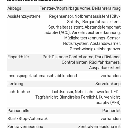
Airbags
Fenster-/Kopfairbags Vorne, Beifahrerairbag
Assistenzsysteme
Regensensor, Notbremsassistent (City-
Safety), Berganfahrassistent,
Spurhalteassistent, Abstandstempomat
adaptiv (ACC), Verkehrzeichenerkennung,
Müdigkeitserkennungs-Sensor,
Notrufsystem, Abstandswarner,
Geschwindigkeitsbegrenzer
Einparkhilfe
Park Distance Control vorne, Park Distance
Control hinten, Rückfahrkamera,
Ausparkassistent
Innenspiegel automatisch abblendend
vorhanden
Lenkung
Servolenkung
Lichttechnik
Lichtsensor, Nebelscheinwerfer, LED-
Tagfahrlicht, Blendfreies Fernlicht, Kurvenlicht,
adaptiv (AFS)
Pannenhilfe
Pannenkit
Start/Stop-Automatik
vorhanden
Zentralverriegelung
Zentralverriegelung mit