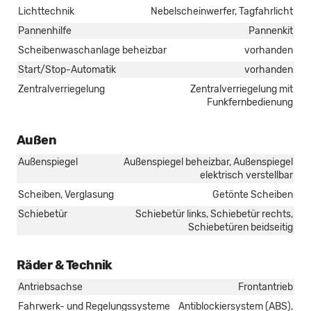
Lichttechnik
Nebelscheinwerfer, Tagfahrlicht
Pannenhilfe
Pannenkit
Scheibenwaschanlage beheizbar
vorhanden
Start/Stop-Automatik
vorhanden
Zentralverriegelung
Zentralverriegelung mit
Funkfernbedienung
Außen
Außenspiegel
Außenspiegel beheizbar, Außenspiegel
elektrisch verstellbar
Scheiben, Verglasung
Getönte Scheiben
Schiebetür
Schiebetür links, Schiebetür rechts,
Schiebetüren beidseitig
Räder & Technik
Antriebsachse
Frontantrieb
Fahrwerk- und Regelungssysteme
Antiblockiersystem (ABS),