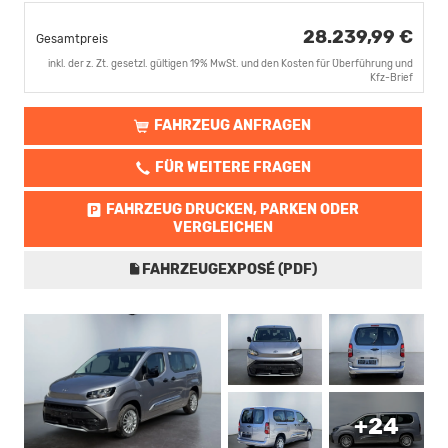
28.239,99 €
Gesamtpreis
inkl. der z. Zt. gesetzl. gültigen 19% MwSt. und den Kosten für Überführung und
Kfz-Brief
FAHRZEUG ANFRAGEN
FÜR WEITERE FRAGEN
FAHRZEUG DRUCKEN, PARKEN ODER
VERGLEICHEN
FAHRZEUGEXPOSÉ (PDF)
+24