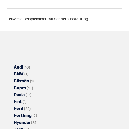
Teilweise Beispielbilder mit Sonderausstattung.
Audi
Alle
(10)
BMW
Alle
Fahrzeuge
(1)
Citroën
Fahrzeuge
von
Alle
(1)
Cupra
von
Audi
Alle
Fahrzeuge
(10)
Dacia
BMW
anzeigen
Alle
Fahrzeuge
von
(12)
Fiat
Alle
anzeigen
Fahrzeuge
von
Citroën
(1)
Ford
Fahrzeuge
Alle
von
Cupra
anzeigen
(22)
Forthing
von
Fahrzeuge
Dacia
anzeigen
Alle
(2)
Hyundai
Fiat
von
anzeigen
Fahrzeuge
Alle
(25)