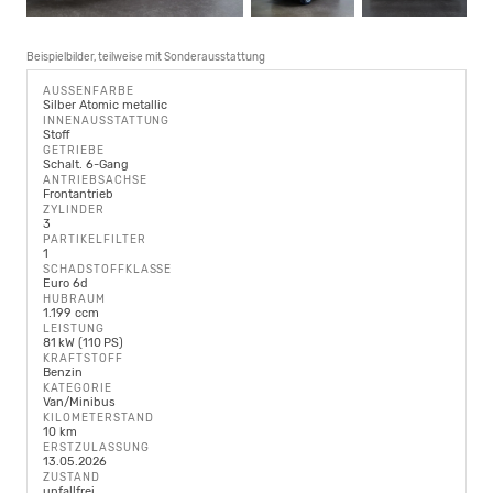
Beispielbilder, teilweise mit Sonderausstattung
AUSSENFARBE
Silber Atomic metallic
INNENAUSSTATTUNG
Stoff
GETRIEBE
Schalt. 6-Gang
ANTRIEBSACHSE
Frontantrieb
ZYLINDER
3
PARTIKELFILTER
1
SCHADSTOFFKLASSE
Euro 6d
HUBRAUM
1.199 ccm
LEISTUNG
81 kW (110 PS)
KRAFTSTOFF
Benzin
KATEGORIE
Van/Minibus
KILOMETERSTAND
10 km
ERSTZULASSUNG
13.05.2026
ZUSTAND
unfallfrei