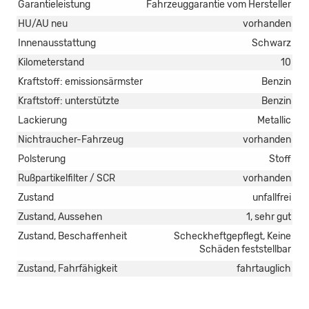
Garantieleistung
Fahrzeuggarantie vom Hersteller
HU/AU neu
vorhanden
Innenausstattung
Schwarz
Kilometerstand
10
Kraftstoff: emissionsärmster
Benzin
Kraftstoff: unterstützte
Benzin
Lackierung
Metallic
Nichtraucher-Fahrzeug
vorhanden
Polsterung
Stoff
Rußpartikelfilter / SCR
vorhanden
Zustand
unfallfrei
Zustand, Aussehen
1, sehr gut
Zustand, Beschaffenheit
Scheckheftgepflegt, Keine
Schäden feststellbar
Zustand, Fahrfähigkeit
fahrtauglich