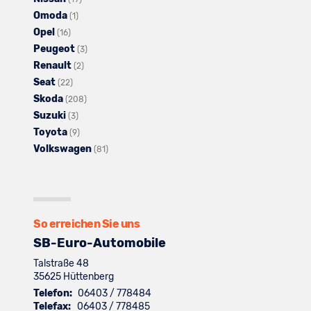
Omoda
Kia
anzeigen
Alle
Fahrzeuge
von
(1)
Opel
anzeigen
Alle
Fahrzeuge
von
Mitsubishi
(16)
Peugeot
Fahrzeuge
von
Nissan
Alle
anzeigen
(3)
Renault
von
Omoda
anzeigen
Alle
Fahrzeuge
(2)
Seat
Opel
Alle
anzeigen
Fahrzeuge
von
(22)
Skoda
anzeigen
Fahrzeuge
von
Alle
Peugeot
(208)
Suzuki
von
Alle
Renault
Fahrzeuge
anzeigen
(3)
Toyota
Seat
Fahrzeuge
Alle
anzeigen
von
(9)
Volkswagen
anzeigen
von
Fahrzeuge
Skoda
Alle
(81)
Suzuki
von
anzeigen
Fahrzeuge
anzeigen
Toyota
von
anzeigen
Volkswagen
anzeigen
So erreichen Sie uns
SB-Euro-Automobile
Talstraße 48
35625
Hüttenberg
Telefon:
06403 / 778484
Telefax:
06403 / 778485