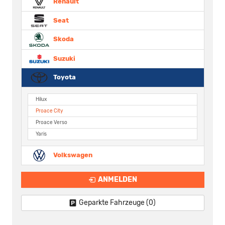
Renault
Seat
Skoda
Suzuki
Toyota
Hilux
Proace City
Proace Verso
Yaris
Volkswagen
ANMELDEN
Geparkte Fahrzeuge (
0
)