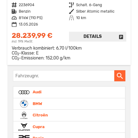
Fahrzeugnr.
2236904
Getriebe
Schalt. 6-Gang
Kraftstoff
Benzin
Außenfarbe
Silber Atomic metallic
Leistung
81 kW (110 PS)
Kilometerstand
10 km
13.05.2026
28.239,99 €
DETAILS
FAHRZE
incl. 19% MwSt.
Verbrauch kombiniert:
6,70 l/100km
CO
-Klasse:
E
2
CO
-Emissionen:
152,00 g/km
2
Fahrzeugnr.
Audi
BMW
Citroën
Cupra