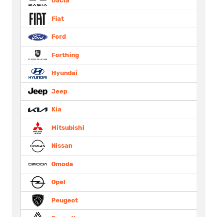
Dacia
Fiat
Ford
Forthing
Hyundai
Jeep
Kia
Mitsubishi
Nissan
Omoda
Opel
Peugeot