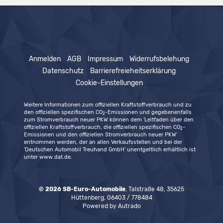
Anmelden
AGB
Impressum
Widerrufsbelehung
Datenschutz
Barrierefreieheitserklärung
Cookie-Einstellungen
Weitere Informationen zum offiziellen Kraftstoffverbrauch und zu
den offiziellen spezifischen CO
-Emissionen und gegebenenfalls
2
zum Stromverbrauch neuer PKW können dem 'Leitfaden über den
offiziellen Kraftstoffverbrauch, die offiziellen spezifischen CO
-
2
Emissionen und den offiziellen Stromverbrauch neuer PKW'
entnommen werden, der an allen Verkaufsstellen und bei der
'Deutschen Automobil Treuhand GmbH' unentgeltlich erhältlich ist
unter www.dat.de.
© 2026
SB-Euro-Automobile
,
Talstraße 48
,
35625
Hüttenberg,
06403 / 778484
Powered by Autrado