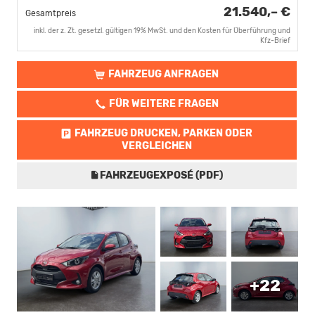
21.540,– €
Gesamtpreis
inkl. der z. Zt. gesetzl. gültigen 19% MwSt. und den Kosten für Überführung und
Kfz-Brief
FAHRZEUG ANFRAGEN
FÜR WEITERE FRAGEN
FAHRZEUG DRUCKEN, PARKEN ODER
VERGLEICHEN
FAHRZEUGEXPOSÉ (PDF)
+22