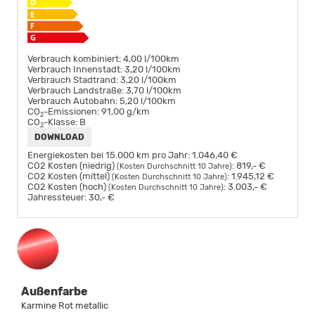
Verbrauch kombiniert:
4,00 l/100km
Verbrauch Innenstadt:
3,20 l/100km
Verbrauch Stadtrand:
3,20 l/100km
Verbrauch Landstraße:
3,70 l/100km
Verbrauch Autobahn:
5,20 l/100km
CO
-Emissionen:
91,00 g/km
2
CO
-Klasse:
B
2
DOWNLOAD
Energiekosten bei 15.000 km pro Jahr:
1.046,40 €
CO2 Kosten (niedrig)
:
819,- €
(Kosten Durchschnitt 10 Jahre)
CO2 Kosten (mittel)
:
1.945,12 €
(Kosten Durchschnitt 10 Jahre)
CO2 Kosten (hoch)
:
3.003,- €
(Kosten Durchschnitt 10 Jahre)
Jahressteuer:
30,- €
Außenfarbe
Karmine Rot metallic