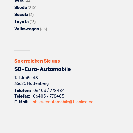
Seat
Opel
Alle
anzeigen
Fahrzeuge
von
(22)
Skoda
anzeigen
Fahrzeuge
von
Alle
Peugeot
(210)
Suzuki
von
Alle
Renault
Fahrzeuge
anzeigen
(3)
Toyota
Seat
Fahrzeuge
Alle
anzeigen
von
(13)
Volkswagen
anzeigen
von
Fahrzeuge
Skoda
Alle
(85)
Suzuki
von
anzeigen
Fahrzeuge
anzeigen
Toyota
von
anzeigen
Volkswagen
anzeigen
So erreichen Sie uns
SB-Euro-Automobile
Talstraße 48
35625
Hüttenberg
Telefon:
06403 / 778484
Telefax:
06403 / 778485
E-Mail:
sb-euroautomobile@t-online.de