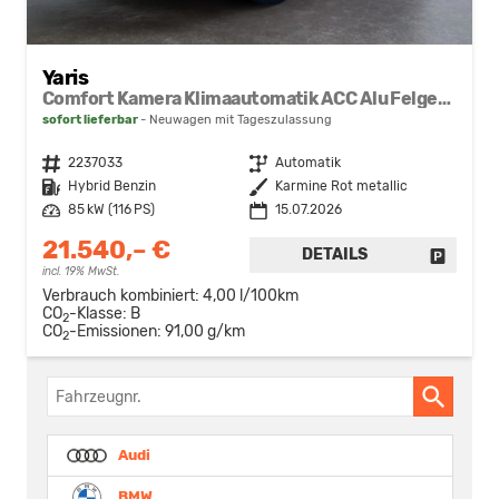
Yaris
Comfort Kamera Klimaautomatik ACC Alu Felgen NSW
sofort lieferbar
Neuwagen mit Tageszulassung
Fahrzeugnr.
2237033
Getriebe
Automatik
Kraftstoff
Hybrid Benzin
Außenfarbe
Karmine Rot metallic
Leistung
85 kW (116 PS)
15.07.2026
21.540,– €
DETAILS
FAHRZE
incl. 19% MwSt.
Verbrauch kombiniert:
4,00 l/100km
CO
-Klasse:
B
2
CO
-Emissionen:
91,00 g/km
2
Fahrzeugnr.
Audi
BMW