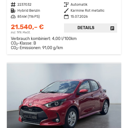
Fahrzeugnr.
2237032
Getriebe
Automatik
Kraftstoff
Hybrid Benzin
Außenfarbe
Karmine Rot metallic
Leistung
85 kW (116 PS)
15.07.2026
21.540,– €
DETAILS
FAHRZE
incl. 19% MwSt.
Verbrauch kombiniert:
4,00 l/100km
CO
-Klasse:
B
2
CO
-Emissionen:
91,00 g/km
2