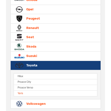
Opel
Peugeot
Renault
Seat
Skoda
Suzuki
Toyota
Hilux
Proace City
Proace Verso
Yaris
Volkswagen