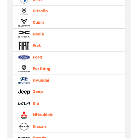
Citroën
Cupra
Dacia
Fiat
Ford
Forthing
Hyundai
Jeep
Kia
Mitsubishi
Nissan
Omoda