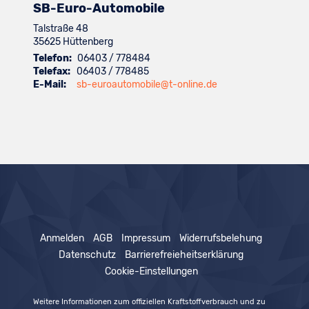
SB-Euro-Automobile
Talstraße 48
35625
Hüttenberg
Telefon:
06403 / 778484
Telefax:
06403 / 778485
E-Mail:
sb-euroautomobile@t-online.de
Anmelden
AGB
Impressum
Widerrufsbelehung
Datenschutz
Barrierefreieheitserklärung
Cookie-Einstellungen
Weitere Informationen zum offiziellen Kraftstoffverbrauch und zu